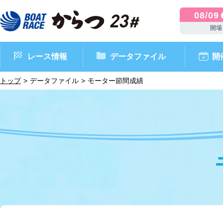
08/09
開場
レース情報
データファイル
開
トップ
データファイル
モーター節間成績
ボートレースからつ（本場）
シリーズインデックス
インフォメーション
モーターデータ
CM・映像集
外向発売所 ドリームピッ
マンスリーレースガイド
ボートデータ
イベント情報
レース結果