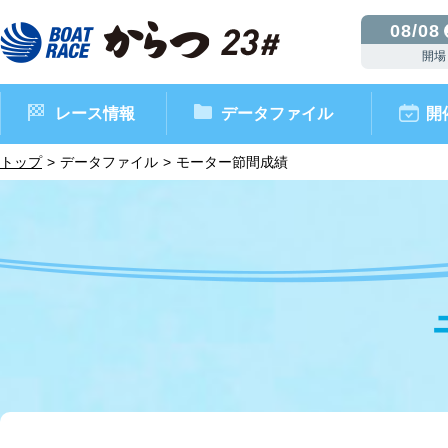
08/08
開場
レース情報
データファイル
開
トップ
データファイル
モーター節間成績
ボートレースからつ（本場）
シリーズインデックス
インフォメーション
モーターデータ
CM・映像集
外向発売所 ドリームピッ
マンスリーレースガイド
ボートデータ
イベント情報
レース結果