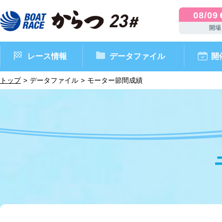
08/09
開場
レース情報
データファイル
開
トップ
データファイル
モーター節間成績
ボートレースからつ（本場）
シリーズインデックス
インフォメーション
モーターデータ
CM・映像集
外向発売所 ドリームピッ
マンスリーレースガイド
ボートデータ
イベント情報
レース結果