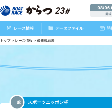
08/06
開場
レース情報
データファイル
開
トップ
レース情報
優勝戦結果
ボートレースからつ（本場）
シリーズインデックス
インフォメーション
モーターデータ
CM・映像集
外向発売所 ドリームピッ
マンスリーレースガイド
ボートデータ
イベント情報
レース結果
スポーツニッポン杯
一般