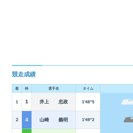
競走成績
着
枠
選手名
タイム
1
井上 忠政
１
1'48"5
4
２
山崎 義明
1'49"2