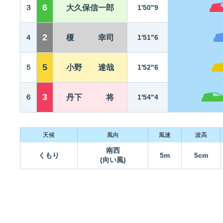
6
３
大久保信一郎
1'50"9
2
４
榎 幸司
1'51"6
5
５
小野 達哉
1'52"6
3
６
丹下 将
1'54"4
天候
風向
風速
波高
南西
くもり
5m
5cm
(向い風)