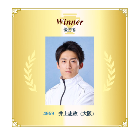
佐賀支部選手一覧
記念競走優勝選手一覧
今節の進入コース別成績
進入コース別選手成績
決まり手
今節出場選手のマル得情報
4959
井上忠政（大阪）