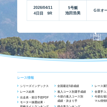
2026/04/11
5号艇
GⅢオー
池田浩美
4日目 9R
レース情報
シリーズインデックス
全国最近5節成績
レース展
レース結果
進入コース別選手成績
全選手コ
今節の進入コース別
今節出場
出走表・前日予想PDF
成績・決まり手
マル得情
モーター抽選結果・
前検タイムランキング
得点率ランキング