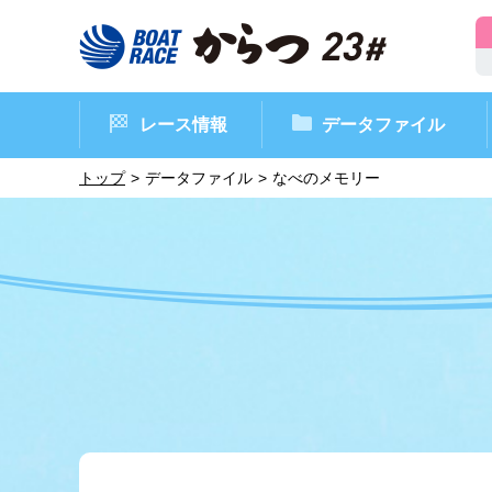
レース情報
データファイル
トップ
データファイル
なべのメモリー
ボートレースからつ（本場）
シリーズインデックス
インフォメーション
モーターデータ
CM・映像集
外向発売所 ド
マンスリーレ
ボート
イベン
レース