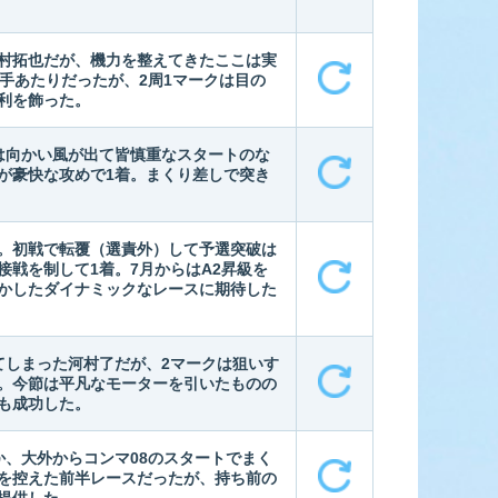
村拓也だが、機力を整えてきたここは実
手あたりだったが、2周1マークは目の
利を飾った。
は向かい風が出て皆慎重なスタートのな
が豪快な攻めで1着。まくり差しで突き
。初戦で転覆（選責外）して予選突破は
接戦を制して1着。7月からはA2昇級を
かしたダイナミックなレースに期待した
てしまった河村了だが、2マークは狙いす
。今節は平凡なモーターを引いたものの
も成功した。
か、大外からコンマ08のスタートでまく
を控えた前半レースだったが、持ち前の