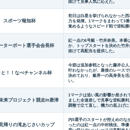
抜けて見事人気に応えた。
初日は白星を挙げられなかった西
スポーツ報知杯
力を発揮。1マークをまわって3番
覚めるようなスピード戦で逆転勝
紅一点の6号艇・竹井奈美。本番
ーターボート選手会会長杯
か、トップスタートを決めた竹井
抜けて高配当を提供した。
今節は追加参戦となった藤井公人
叶わなかったが、最後のレースで
ッと！！なべチャンネル杯
決めており、艇界一の高身長を活
い。
1マークは追い風の影響か差され
未来プロジェクト競走in唐津
ました全速差しで見事な逆転勝利
調整で立て直し、機力の底上げに
内5選手のスタートが控えめのな
回見帰りの滝あじさいカップ
ったのは紅一点の中村桃佳。準優