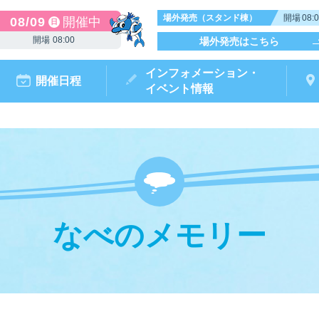
場外発売（スタンド棟）
開場
08:
08/09
開催中
日
開場
08:00
場外発売はこちら
インフォメーション・
開催日程
イベント情報
なべのメモリー
からつキ
モータ
ボートレースチケットショップ
ボートレース
リームピット
ースガイド
データ
ト情報
結果
出走表・前日予想PDF
出目データ
電話情報
水面特性・
唐津ミニット
前検タイ
ポイ
オ
（外