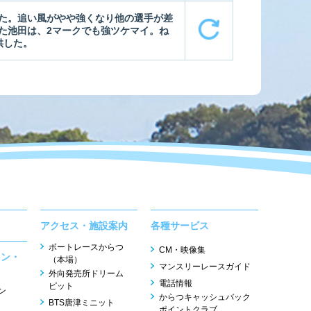
た。追い風がやや強くなり他の選手が差
た池田は、2マークでも強ツケマイ。ね
供した。
アクセス・施設案内
各種サービス
ボートレースからつ
CM・映像集
ョン・
（本場）
マンスリーレースガイド
外向発売所ドリーム
電話情報
ピット
ン
からつキャッシュバック
BTS唐津ミニット
ポイントクラブ