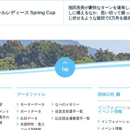
池田浩美が豪快なターンを連発し
ルレディース Spring Cup
しに構えるなか、思い切って握っ
じ伏せるような旋回で2万舟を提
top
データファイル
開催日程
望
モーターデータ
なべのメモリー
インフォメーシ
イベント情報
メント
ボートデータ
佐賀支部選手一覧
選手の
出目データ
記念競走優勝選手一覧
インフォメーショ
報
水面特性・進入
イベント情報
コース別情報