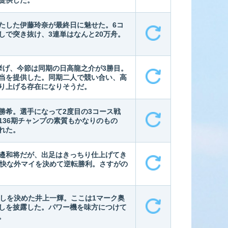
提供した。
たした伊藤玲奈が最終日に魅せた。6コ
しで突き抜け、3連単はなんと20万舟。
挙げ、今節は同期の日高龍之介が3勝目。
当を提供した。同期二人で競い合い、高
り上げる存在になりそうだ。
勝希。選手になって2度目の3コース戦
136期チャンプの素質もかなりのもの
れた。
邉和将だが、出足はきっちり仕上げてき
豪快な外マイを決めて逆転勝利。さすがの
差しを決めた井上一輝。ここは1マーク奥
しを披露した。パワー機を味方につけて
。