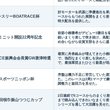
思い切りのいいレースで高配当を
好モーターを武器に準優進出を果
スリーBOATRACE杯
ースからもつれた展開をまくり差
特大配当を提供した。
前節小柳勝希がデビュー3勝目を
ミニット開設22周年記念
鋭いまくり差しで突き抜け、高配
め合いながら佐賀支部をさらに盛
着実に舟券絡みが増えてきた小柳
ACE振興会会長賞GW唐津特選
で、強烈なまくり差しを決めた。
で、最強軍団またひとり新星が現
序盤は機力不足に苦労していた渡
スポーツニッポン杯
た。このレースは2周1マークで
調整力と旋回力を見せた。
2日連続で5コースからのまくり
5回領巾振山つつじカップ
まで踏み込んできれいなまくり差
シリーズを通して大活躍を見せた