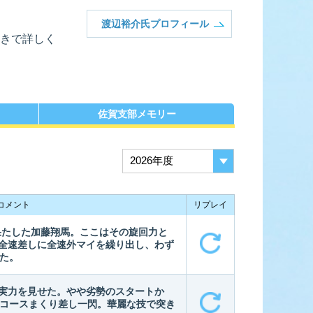
渡辺裕介氏プロフィール
きで詳しく
ース展望
全選手コメント
佐賀支部メモリー
コメント
リプレイ
果たした加藤翔馬。ここはその旋回力と
全速差しに全速外マイを繰り出し、わず
した。
実力を見せた。やや劣勢のスタートか
4コースまくり差し一閃。華麗な技で突き