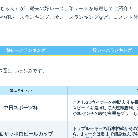
ちゃん）が、過去の好レース、珍レースを厳選してご紹介！
や好レースランキング、珍レースランキングなど、コメント付
勝選手一覧
ース別成績・
得点率ランキング
レ
り手
好レースランキング
珍レースランキング
ス選定したものです。
競走タイトル
ことしG1ウイナーの仲間入りを
中日スポーツ杯
スピードを発揮して大逆転勝利。
か20センチの差で白星をゲット
トップルーキーの石本裕武がその
4回サッポロビールカップ
ら、1マークは奥まで踏み込んで