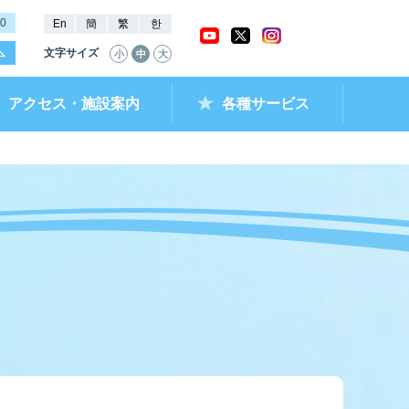
00
En
簡
繁
한
文字サイズ
小
中
大
アクセス・施設案内
各種サービス
ャッシュバック
ー抽選結果・
チケットショップ
進入コース別情報
全国最近5節成績
なべのメモリー
ムランキング
ントクラブ
ラレ呼子
部リンク）