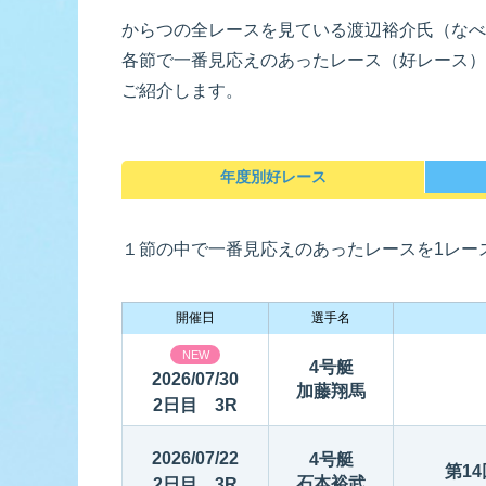
からつの全レースを見ている渡辺裕介氏（なべ
各節で一番見応えのあったレース（好レース）
佐賀支部選手一覧
記念競走優
今節の進入コ
進入コース別選手成績
ご紹介します。
決ま
年度別好レース
１節の中で一番見応えのあったレースを1レー
今節出場選手のマル得情報
開催日
選手名
NEW
4号艇
2026/07/30
加藤翔馬
2日目 3R
2026/07/22
4号艇
第1
石本裕武
2日目 3R