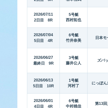
2026/07/11
5号艇
西村拓也
2日目 8R
2026/07/04
6号艇
日本モ
竹井奈美
5日目 4R
2026/06/27
3号艇
ズバ
藤井公人
最終日 9R
2026/06/13
1号艇
にっぽん
河村了
5日目 10R
2026/06/01
6号艇
第13
中村桃佳
4日目 4R