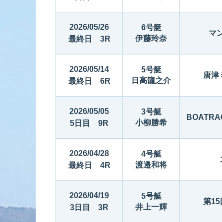
2026/05/26
6号艇
マン
伊藤玲奈
最終日 3R
2026/05/14
5号艇
唐津
日高龍之介
最終日 6R
2026/05/05
3号艇
BOATR
小柳勝希
5日目 9R
2026/04/28
4号艇
渡邉和将
最終日 4R
2026/04/19
5号艇
第1
井上一輝
3日目 3R