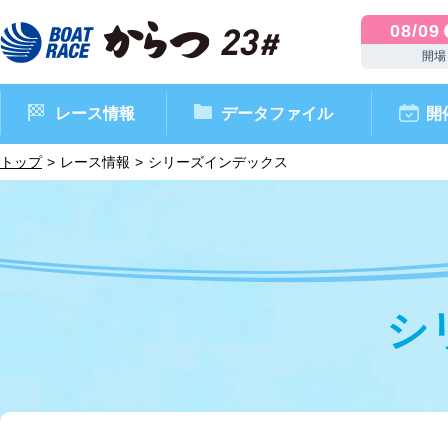
08/09
開場
レース情報
データファイル
開
トップ
レース情報
シリーズインデックス
シ
ボートレースからつ（本場）
シリーズインデックス
インフォメーション
モーターデータ
CM・映像集
外向発売所 ドリームピッ
マンスリーレースガイド
ボートデータ
イベント情報
レース結果