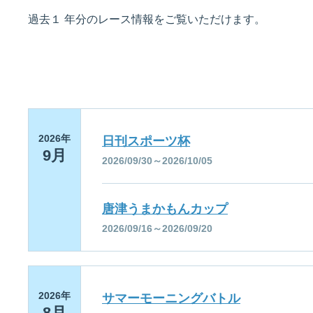
過去１ 年分のレース情報をご覧いただけます。
佐賀支部選手一覧
記念競走優勝選手一覧
今節の進入コース別成績
進入コース別選手成績
決まり手
2026年
日刊スポーツ杯
9月
2026/09/30～2026/10/05
今節出場選手のマル得情報
唐津うまかもんカップ
2026/09/16～2026/09/20
2026年
サマーモーニングバトル
8月