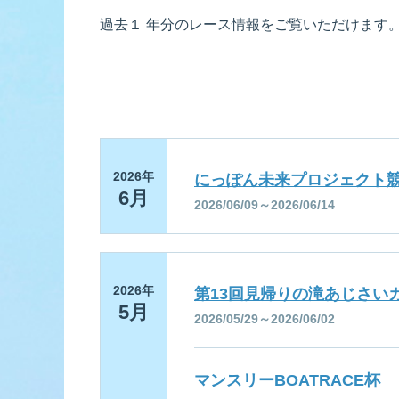
過去１ 年分のレース情報をご覧いただけます
佐賀支部選手一覧
記念競走優
今節の進入コ
進入コース別選手成績
決ま
2026年
にっぽん未来プロジェクト競
6月
2026/06/09～2026/06/14
今節出場選手のマル得情報
2026年
第13回見帰りの滝あじさい
5月
2026/05/29～2026/06/02
マンスリーBOATRACE杯