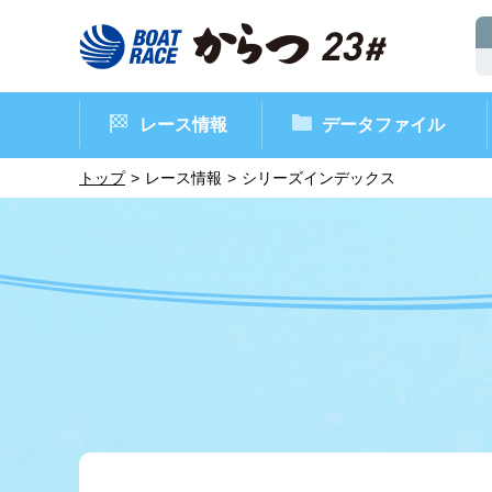
レース情報
データファイル
トップ
レース情報
シリーズインデックス
ボートレースからつ（本場）
シリーズインデックス
インフォメーション
モーターデータ
CM・映像集
外向発売所 ド
マンスリーレ
ボート
イベン
レース