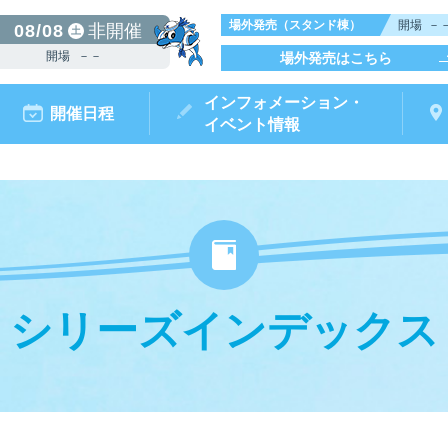
場外発売（スタンド棟）
開場
－
08/08
非開催
土
開場
－－
場外発売はこちら
インフォメーション・
開催日程
イベント情報
シリーズインデックス
からつキ
モータ
ボートレースチケットショップ
ボートレース
リームピット
ースガイド
データ
ト情報
結果
出走表・前日予想PDF
出目データ
電話情報
水面特性・
唐津ミニット
前検タイ
ポイ
オ
（外