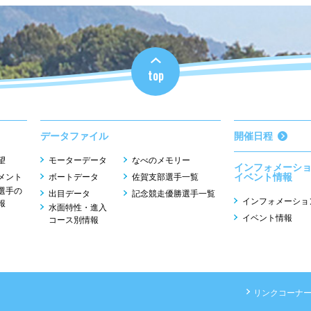
top
データファイル
開催日程
望
モーターデータ
なべのメモリー
インフォメーシ
イベント情報
メント
ボートデータ
佐賀支部選手一覧
選手の
出目データ
記念競走優勝選手一覧
インフォメーショ
報
水面特性・進入
イベント情報
コース別情報
リンクコーナ