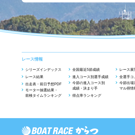
レース情報
シリーズインデックス
全国最近5節成績
レース展
レース結果
進入コース別選手成績
全選手コ
今節の進入コース別
今節出場
出走表・前日予想PDF
成績・決まり手
マル得情
モーター抽選結果・
前検タイムランキング
得点率ランキング