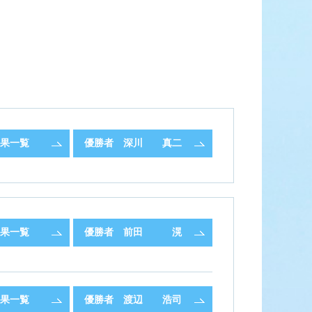
ース展望
全選手コメント
果一覧
優勝者
深川 真二
果一覧
優勝者
前田 滉
果一覧
優勝者
渡辺 浩司