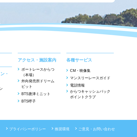
アクセス・施設案内
各種サービス
ボートレースからつ
CM・映像集
ョン・
（本場）
マンスリーレースガイド
外向発売所ドリーム
電話情報
ピット
ン
からつキャッシュバック
BTS唐津ミニット
ポイントクラブ
BTS呼子
ー
プライバシーポリシー
推奨環境
ご意見・お問い合わせ