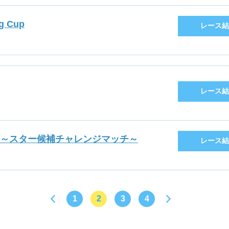
 Cup
レース結
レース結
賞～スター候補チャレンジマッチ～
レース結
1
2
3
4