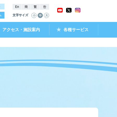
－
En
簡
繁
한
文字サイズ
小
中
大
アクセス・施設案内
各種サービス
ャッシュバック
ー抽選結果・
チケットショップ
進入コース別情報
全国最近5節成績
なべのメモリー
ムランキング
ントクラブ
ラレ呼子
部リンク）