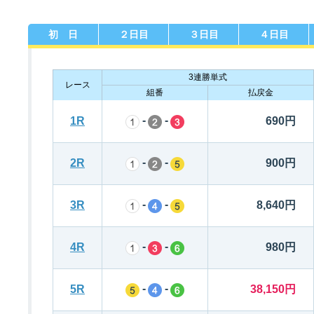
初 日
２日目
３日目
４日目
佐賀支部選手一覧
記念競走優勝選手一覧
今節の進入コース別成績
進入コース別選手成績
決まり手
3連勝単式
レース
組番
払戻金
-
-
1R
690円
-
-
2R
900円
今節出場選手のマル得情報
-
-
3R
8,640円
-
-
4R
980円
-
-
5R
38,150円