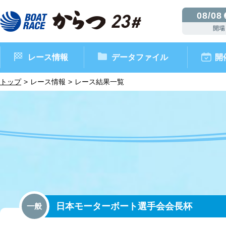
08/08
開場
レース情報
データファイル
開
トップ
レース情報
レース結果一覧
ボートレースからつ（本場）
シリーズインデックス
インフォメーション
モーターデータ
CM・映像集
外向発売所 ドリームピッ
マンスリーレースガイド
ボートデータ
イベント情報
レース結果
日本モーターボート選手会会長杯
一般