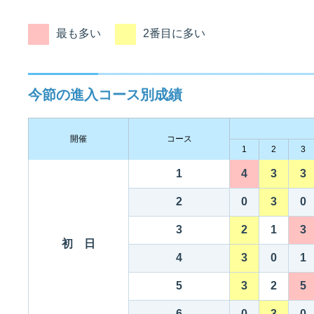
最も多い
2番目に多い
佐賀支部選手一覧
記念競走優勝選手一覧
今節の進入コース別成績
進入コース別選手成績
決まり手
今節の進入コース別成績
開催
コース
1
2
3
1
4
3
3
今節出場選手のマル得情報
2
0
3
0
3
2
1
3
初 日
4
3
0
1
5
3
2
5
6
0
3
0