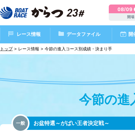
08/09
開場
レース情報
データファイル
開
トップ
レース情報
今節の進入コース別成績・決まり手
今節の進
ボートレースからつ（本場）
シリーズインデックス
インフォメーション
モーターデータ
CM・映像集
外向発売所 ドリームピッ
マンスリーレースガイド
ボートデータ
イベント情報
レース結果
お盆特選～がばい王者決定戦～
一般