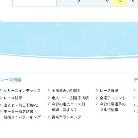
レース情報
デ
シリーズインデックス
全国最近5節成績
レース展望
レース結果
進入コース別選手成績
全選手コメント
今節の進入コース別
今節出場選手の
出走表・前日予想PDF
成績・決まり手
マル得情報
モーター抽選結果・
前検タイムランキング
得点率ランキング