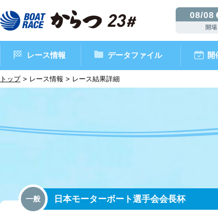
08/08
開場
レース情報
データファイル
開
トップ
レース情報
レース結果詳細
ボートレースからつ（本場）
シリーズインデックス
インフォメーション
モーターデータ
CM・映像集
外向発売所 ドリームピッ
マンスリーレースガイド
ボートデータ
イベント情報
レース結果
日本モーターボート選手会会長杯
一般