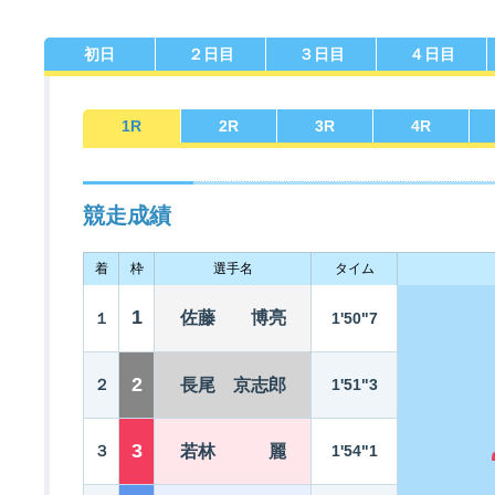
初日
２日目
３日目
４日目
佐賀支部選手一覧
記念競走優勝選手一覧
今節の進入コース別成績
進入コース別選手成績
決まり手
1
R
2
R
3
R
4
R
競走成績
着
枠
選手名
タイム
今節出場選手のマル得情報
1
佐藤 博亮
１
1'50"7
2
２
長尾 京志郎
1'51"3
3
３
若林 麗
1'54"1