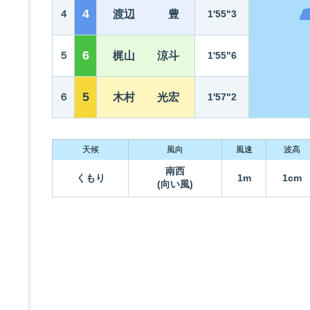
4
４
渡辺 豊
1'55"3
6
５
梶山 涼斗
1'55"6
5
６
木村 光宏
1'57"2
天候
風向
風速
波高
南西
くもり
1m
1cm
(向い風)