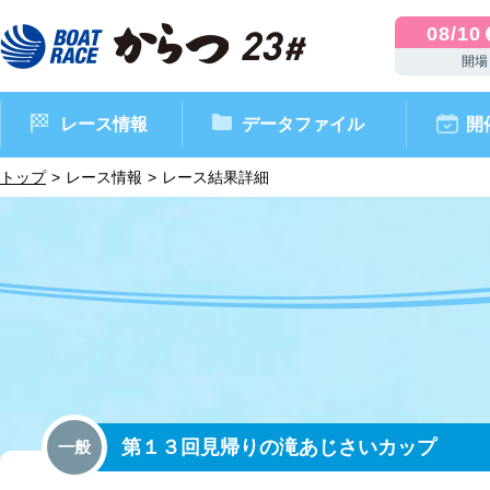
08/10
開場
レース情報
データファイル
開
トップ
レース情報
レース結果詳細
ボートレースからつ（本場）
シリーズインデックス
インフォメーション
モーターデータ
CM・映像集
外向発売所 ドリームピッ
マンスリーレースガイド
ボートデータ
イベント情報
レース結果
第１３回見帰りの滝あじさいカップ
一般