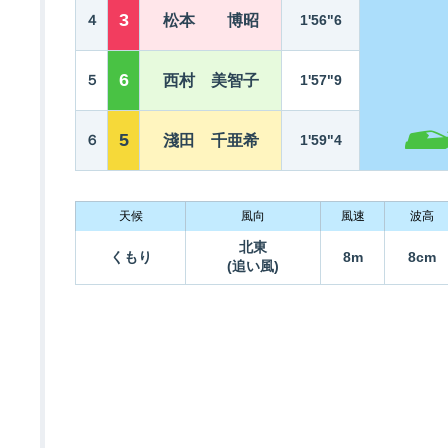
3
４
松本 博昭
1'56"6
6
５
西村 美智子
1'57"9
5
６
淺田 千亜希
1'59"4
天候
風向
風速
波高
北東
くもり
8m
8cm
(追い風)