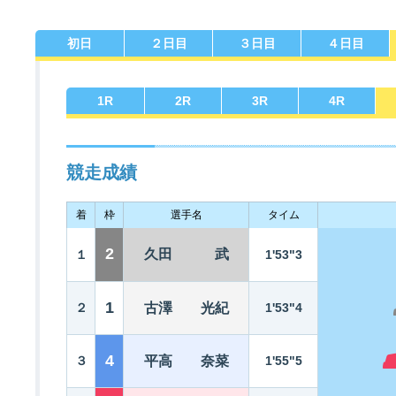
初日
２日目
３日目
４日目
佐賀支部選手一覧
記念競走優勝選手一覧
今節の進入コース別成績
進入コース別選手成績
決まり手
1
R
2
R
3
R
4
R
競走成績
着
枠
選手名
タイム
今節出場選手のマル得情報
2
久田 武
１
1'53"3
1
２
古澤 光紀
1'53"4
4
３
平高 奈菜
1'55"5