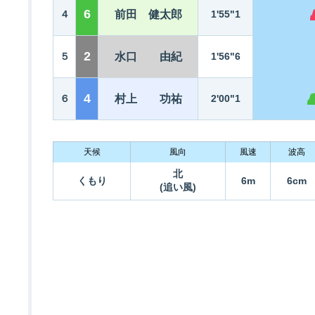
6
４
前田 健太郎
1'55"1
2
５
水口 由紀
1'56"6
4
６
村上 功祐
2'00"1
天候
風向
風速
波高
北
くもり
6m
6cm
(追い風)