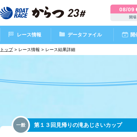
08/09
開場
レース情報
データファイル
開
トップ
レース情報
レース結果詳細
ボートレースからつ（本場）
シリーズインデックス
インフォメーション
モーターデータ
CM・映像集
外向発売所 ドリームピッ
マンスリーレースガイド
ボートデータ
イベント情報
レース結果
第１３回見帰りの滝あじさいカップ
一般