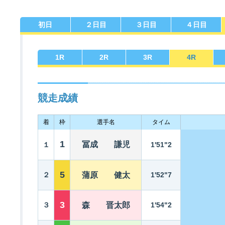
初日
２日目
３日目
４日目
佐賀支部選手一覧
記念競走優勝選手一覧
今節の進入コース別成績
進入コース別選手成績
決まり手
1
R
2
R
3
R
4
R
競走成績
着
枠
選手名
タイム
今節出場選手のマル得情報
1
冨成 謙児
１
1'51"2
5
２
蒲原 健太
1'52"7
3
３
森 晋太郎
1'54"2