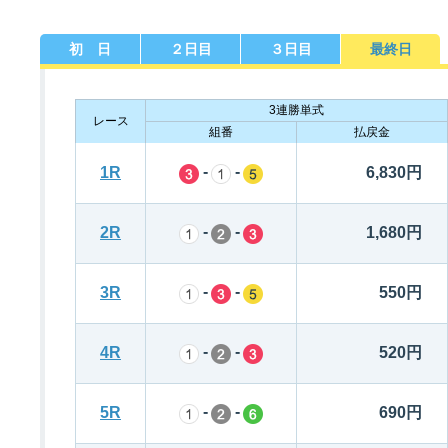
初 日
２日目
３日目
最終日
佐賀支部選手一覧
記念競走優勝選手一覧
今節の進入コース別成績
進入コース別選手成績
決まり手
3連勝単式
レース
組番
払戻金
-
-
1R
6,830円
-
-
2R
1,680円
今節出場選手のマル得情報
-
-
3R
550円
-
-
4R
520円
-
-
5R
690円