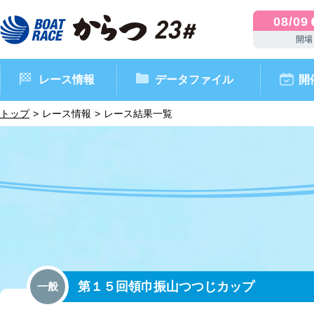
08/09
開場
レース情報
データファイル
開
トップ
レース情報
レース結果一覧
ボートレースからつ（本場）
シリーズインデックス
インフォメーション
モーターデータ
CM・映像集
外向発売所 ドリームピッ
マンスリーレースガイド
ボートデータ
イベント情報
レース結果
第１５回領巾振山つつじカップ
一般