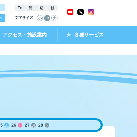
－
En
簡
繁
한
文字サイズ
小
中
大
アクセス・施設案内
各種サービス
ャッシュバック
ー抽選結果・
チケットショップ
進入コース別情報
全国最近5節成績
なべのメモリー
ムランキング
ントクラブ
ラレ呼子
部リンク）
25
26
27
28
土
日
月
火