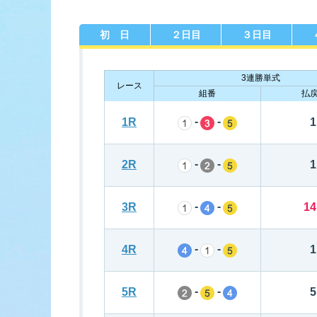
初 日
２日目
３日目
佐賀支部選手一覧
記念競走優
今節の進入コ
進入コース別選手成績
決ま
3連勝単式
レース
組番
払
-
-
1R
1
-
-
2R
1
今節出場選手のマル得情報
-
-
3R
14
-
-
4R
1
-
-
5R
5