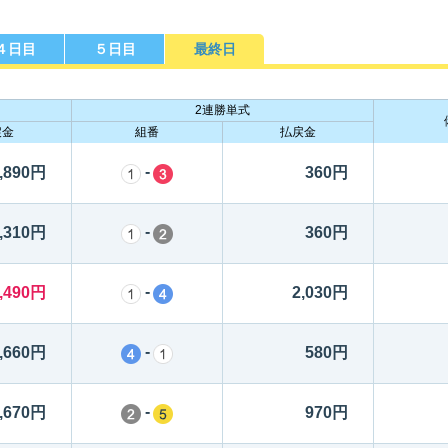
４日目
５日目
最終日
勝選手一覧
ース別成績・
得点率ランキング
レ
り手
2連勝単式
戻金
組番
払戻金
-
,890円
360円
-
,310円
360円
-
,490円
2,030円
-
,660円
580円
-
,670円
970円