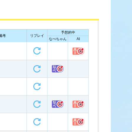
ース展望
全選手コメント
予想的中
備考
リプレイ
なべちゃん
AI