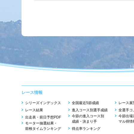
レース情報
シリーズインデックス
全国最近5節成績
レース展
レース結果
進入コース別選手成績
全選手コ
今節の進入コース別
今節出場
出走表・前日予想PDF
成績・決まり手
マル得情
モーター抽選結果・
前検タイムランキング
得点率ランキング