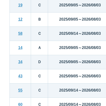
19
Ｃ
2025/09/05～2026/08/03
12
Ｂ
2025/09/05～2026/08/03
58
Ｃ
2025/09/14～2026/08/03
14
Ａ
2025/09/05～2026/08/03
34
Ｄ
2025/09/05～2026/08/03
43
Ｃ
2025/09/05～2026/08/03
55
Ｃ
2025/09/14～2026/08/03
60
Ｃ
2025/09/14～2026/08/03