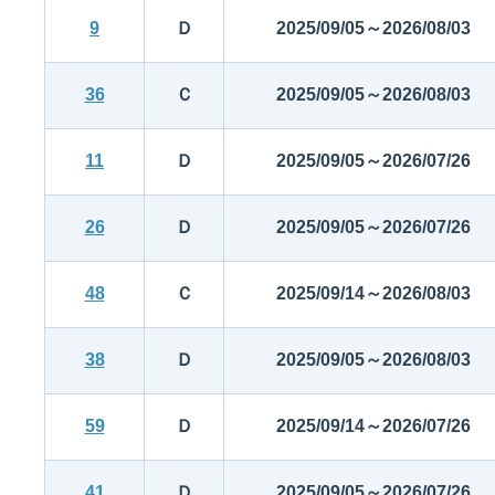
9
Ｄ
2025/09/05～2026/08/03
36
Ｃ
2025/09/05～2026/08/03
11
Ｄ
2025/09/05～2026/07/26
26
Ｄ
2025/09/05～2026/07/26
48
Ｃ
2025/09/14～2026/08/03
38
Ｄ
2025/09/05～2026/08/03
59
Ｄ
2025/09/14～2026/07/26
41
Ｄ
2025/09/05～2026/07/26