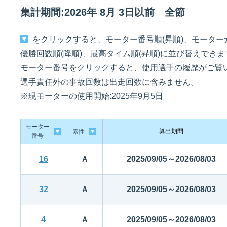
集計期間:2026年 8月 3日以前 全節
佐賀支部選手一覧
記念競走優勝選手一覧
今節の進入コース別成績
をクリックすると、モーター番号順(昇順)、モーター素性
進入コース別選手成績
決まり手
優勝回数順(降順)、最高タイム順(昇順)に並び替えできま
モーター番号をクリックすると、使用選手の履歴がご覧
選手責任外の事故回数は出走回数に含みません。
※現モーターの使用開始:2025年9月5日
モーター
算出期間
素性
番号
今節出場選手のマル得情報
16
Ａ
2025/09/05～2026/08/03
32
Ａ
2025/09/05～2026/08/03
4
Ａ
2025/09/05～2026/08/03